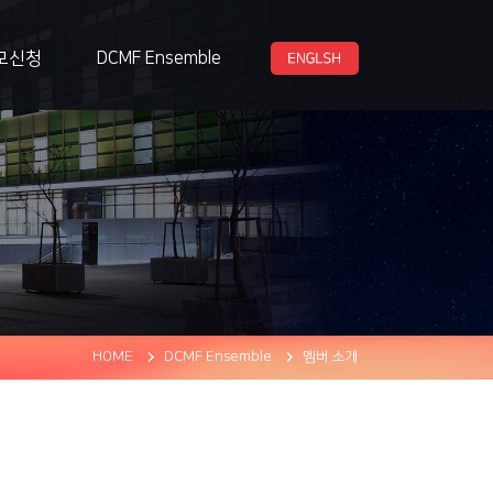
모신청
DCMF Ensemble
작품공모
멤버 소개
곡가작품공모
DCMF 연혁
세션공모
클래스공모
HOME
DCMF Ensemble
멤버 소개