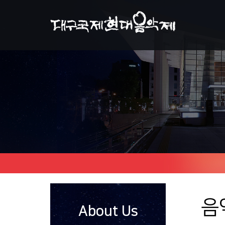
음
About Us